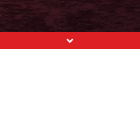
Zarejestruj się
Imię
E-mail
Oświadczam, że zapoznałem się z
R