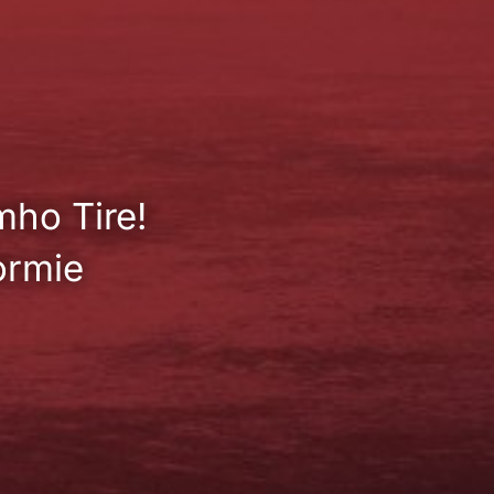
mho Tire!
ormie