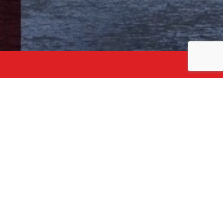
1
2
3
Nazwisko
Potwierdź e-mail
egulaminem
Openbenefit oraz
informacją